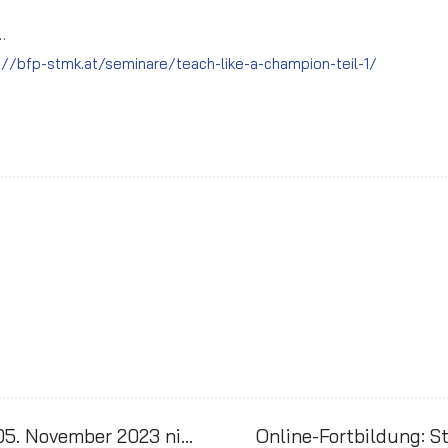
…
://bfp-stmk.at/seminare/teach-like-a-champion-teil-1/
Unser Büro ist von 26. Oktober bis 05. November 2023 nicht besetzt.