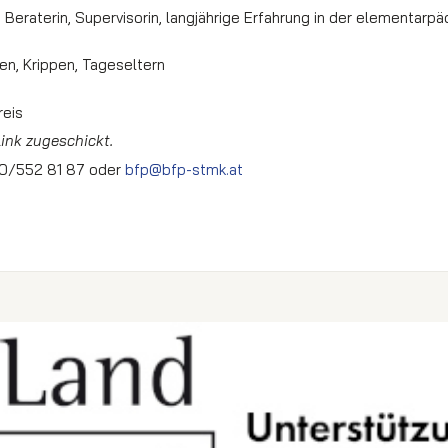
e Beraterin, Supervisorin, langjährige Erfahrung in der elementarp
en, Krippen, Tageseltern
reis
nk zugeschickt.
0/552 81 87 oder
bfp@bfp-stmk.at